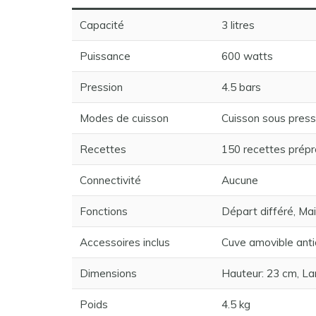
Capacité
3 litres
Puissance
600 watts
Pression
4.5 bars
Modes de cuisson
Cuisson sous pressi
Recettes
150 recettes pré
Connectivité
Aucune
Fonctions
Départ différé, Ma
Accessoires inclus
Cuve amovible anti
Dimensions
Hauteur: 23 cm, La
Poids
4.5 kg